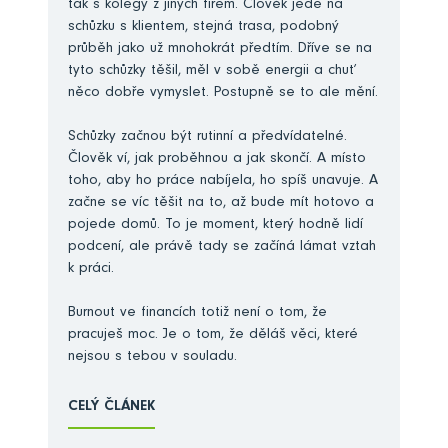
tak s kolegy z jiných firem. Člověk jede na
schůzku s klientem, stejná trasa, podobný
průběh jako už mnohokrát předtím. Dříve se na
tyto schůzky těšil, měl v sobě energii a chuť
něco dobře vymyslet. Postupně se to ale mění.
Schůzky začnou být rutinní a předvídatelné.
Člověk ví, jak proběhnou a jak skončí. A místo
toho, aby ho práce nabíjela, ho spíš unavuje. A
začne se víc těšit na to, až bude mít hotovo a
pojede domů. To je moment, který hodně lidí
podcení, ale právě tady se začíná lámat vztah
k práci.
Burnout ve financích totiž není o tom, že
pracuješ moc. Je o tom, že děláš věci, které
nejsou s tebou v souladu.
CELÝ ČLÁNEK