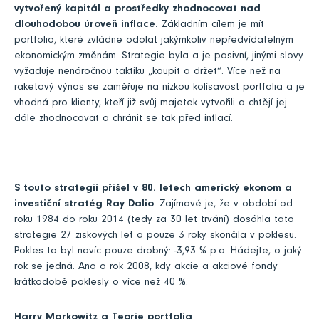
vytvořený kapitál a prostředky zhodnocovat nad
dlouhodobou úroveň inflace.
Základním cílem je mít
portfolio, které zvládne odolat jakýmkoliv nepředvídatelným
ekonomickým změnám. Strategie byla a je pasivní, jinými slovy
vyžaduje nenáročnou taktiku „koupit a držet“. Více než na
raketový výnos se zaměřuje na nízkou kolísavost portfolia a je
vhodná pro klienty, kteří již svůj majetek vytvořili a chtějí jej
dále zhodnocovat a chránit se tak před inflací.
S touto strategií přišel v 80. letech americký ekonom a
investiční stratég Ray Dalio
. Zajímavé je, že v období od
roku 1984 do roku 2014 (tedy za 30 let trvání) dosáhla tato
strategie 27 ziskových let a pouze 3 roky skončila v poklesu.
Pokles to byl navíc pouze drobný: -3,93 % p.a. Hádejte, o jaký
rok se jedná. Ano o rok 2008, kdy akcie a akciové fondy
krátkodobě poklesly o více než 40 %.
Harry Markowitz a Teorie portfolia