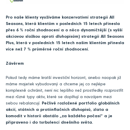
Pro naše klienty využíváme konzervativní strategii All
Seasons, která klientům v posledních 15 letech přinesla
přes 6 % roční zhodnocení a o něco dynamičtější (s vyšší
akciovou složkou oproti dluhopisům) strategii All Seasons
Plus, která v posledních 15 letech našim klientům přinesla
více než 7 % průměrné roční zhodnocení.
Závěrem
Pokud tedy máme kratší investiční horizont, anebo naopak již
máme majetek vybudovaný a chceme jej co nejlépe
komplexně ochránit, není nic lepšího než prostředky rozprostřít
mezi různé typy aktiv, které se doplňují a navzájem mezi
sebou rebalancují.
Pečlivě rozložené portfolio globálních
akcií, státních a protiinflačních dluhopisů, zlata a
komodit v historii obstálo „za každého počasí“ a je
připraveno i do turbulencí dnešního světa.