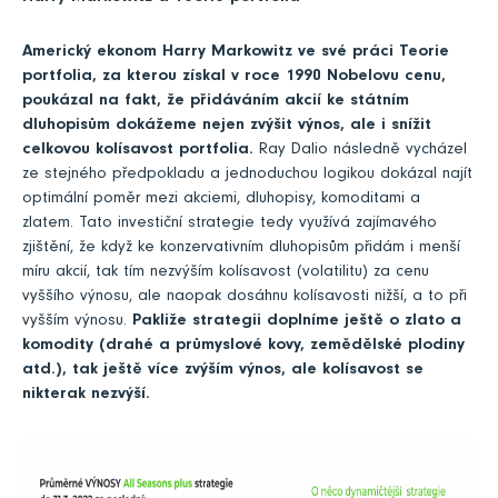
Americký ekonom Harry Markowitz ve své práci Teorie
portfolia, za kterou získal v roce 1990 Nobelovu cenu,
poukázal na fakt, že přidáváním akcií ke státním
dluhopisům dokážeme nejen zvýšit výnos, ale i snížit
celkovou kolísavost portfolia.
Ray Dalio následně vycházel
ze stejného předpokladu a jednoduchou logikou dokázal najít
optimální poměr mezi akciemi, dluhopisy, komoditami a
zlatem. Tato investiční strategie tedy využívá zajímavého
zjištění, že když ke konzervativním dluhopisům přidám i menší
míru akcií, tak tím nezvýším kolísavost (volatilitu) za cenu
vyššího výnosu, ale naopak dosáhnu kolísavosti nižší, a to při
vyšším výnosu.
Pakliže strategii doplníme ještě o zlato a
komodity (drahé a průmyslové kovy, zemědělské plodiny
atd.), tak ještě více zvýším výnos, ale kolísavost se
nikterak nezvýší.