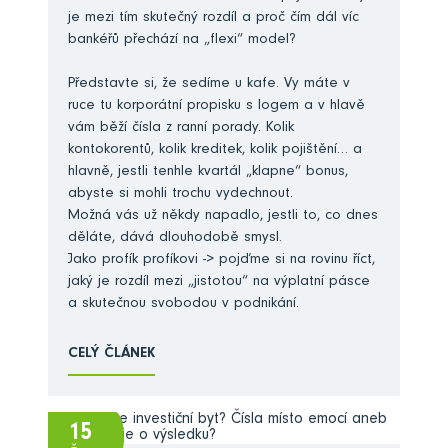
je mezi tím skutečný rozdíl a proč čím dál víc
bankéřů přechází na „flexi“ model?
Představte si, že sedíme u kafe. Vy máte v
ruce tu korporátní propisku s logem a v hlavě
vám běží čísla z ranní porady. Kolik
kontokorentů, kolik kreditek, kolik pojištění… a
hlavně, jestli tenhle kvartál „klapne“ bonus,
abyste si mohli trochu vydechnout.
Možná vás už někdy napadlo, jestli to, co dnes
děláte, dává dlouhodobě smysl.
Jako profík profíkovi -> pojďme si na rovinu říct,
jaký je rozdíl mezi „jistotou“ na výplatní pásce
a skutečnou svobodou v podnikání.
CELÝ ČLÁNEK
15