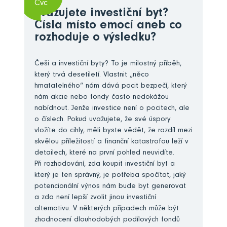
Čvc
Zvažujete investiční byt?
Čísla místo emocí aneb co
rozhoduje o výsledku?
Češi a investiční byty? To je milostný příběh,
který trvá desetiletí. Vlastnit „něco
hmatatelného“ nám dává pocit bezpečí, který
nám akcie nebo fondy často nedokážou
nabídnout. Jenže investice není o pocitech, ale
o číslech. Pokud uvažujete, že své úspory
vložíte do cihly, měli byste vědět, že rozdíl mezi
skvělou příležitostí a finanční katastrofou leží v
detailech, které na první pohled neuvidíte.
Při rozhodování, zda koupit investiční byt a
který je ten správný, je potřeba spočítat, jaký
potencionální výnos nám bude byt generovat
a zda není lepší zvolit jinou investiční
alternativu. V některých případech může být
zhodnocení dlouhodobých podílových fondů