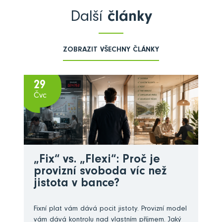
Další
články
ZOBRAZIT VŠECHNY ČLÁNKY
29
Čvc
„Fix“ vs. „Flexi“: Proč je
provizní svoboda víc než
jistota v bance?
Fixní plat vám dává pocit jistoty. Provizní model
vám dává kontrolu nad vlastním příjmem. Jaký