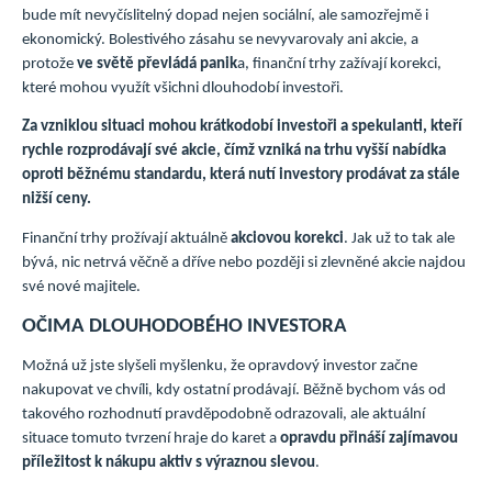
bude mít nevyčíslitelný dopad nejen sociální, ale samozřejmě i
ekonomický. Bolestivého zásahu se nevyvarovaly ani akcie, a
protože
ve světě převládá panik
a, finanční trhy zažívají korekci,
které mohou využít všichni dlouhodobí investoři.
Za vzniklou situaci mohou krátkodobí investoři a spekulanti, kteří
rychle rozprodávají své akcie, čímž vzniká na trhu vyšší nabídka
oproti běžnému standardu, která nutí investory prodávat za stále
nižší ceny.
Finanční trhy prožívají aktuálně
akciovou korekci
. Jak už to tak ale
bývá, nic netrvá věčně a dříve nebo později si zlevněné akcie najdou
své nové majitele.
OČIMA DLOUHODOBÉHO INVESTORA
Možná už jste slyšeli myšlenku, že opravdový investor začne
nakupovat ve chvíli, kdy ostatní prodávají. Běžně bychom vás od
takového rozhodnutí pravděpodobně odrazovali, ale aktuální
situace tomuto tvrzení hraje do karet a
opravdu přináší zajímavou
příležitost k nákupu aktiv s výraznou slevou
.