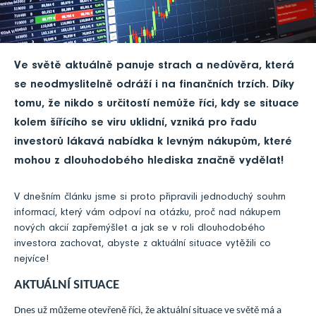
Ve světě aktuálně panuje strach a nedůvěra, která
se neodmyslitelně odráží i na finančních trzích. Díky
tomu, že nikdo s určitostí nemůže říci, kdy se situace
kolem šířícího se viru uklidní, vzniká pro řadu
investorů lákavá nabídka k levným nákupům, které
mohou z dlouhodobého hlediska značně vydělat!
V dnešním článku jsme si proto připravili jednoduchý souhrn
informací, který vám odpoví na otázku, proč nad nákupem
nových akcií zapřemýšlet a jak se v roli dlouhodobého
investora zachovat, abyste z aktuální situace vytěžili co
nejvíce!
AKTUÁLNÍ SITUACE
Dnes už můžeme otevřeně říci, že aktuální situace ve světě má a