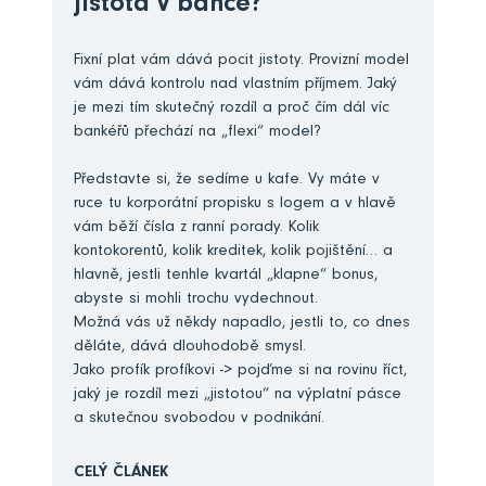
jistota v bance?
Fixní plat vám dává pocit jistoty. Provizní model
vám dává kontrolu nad vlastním příjmem. Jaký
je mezi tím skutečný rozdíl a proč čím dál víc
bankéřů přechází na „flexi“ model?
Představte si, že sedíme u kafe. Vy máte v
ruce tu korporátní propisku s logem a v hlavě
vám běží čísla z ranní porady. Kolik
kontokorentů, kolik kreditek, kolik pojištění… a
hlavně, jestli tenhle kvartál „klapne“ bonus,
abyste si mohli trochu vydechnout.
Možná vás už někdy napadlo, jestli to, co dnes
děláte, dává dlouhodobě smysl.
Jako profík profíkovi -> pojďme si na rovinu říct,
jaký je rozdíl mezi „jistotou“ na výplatní pásce
a skutečnou svobodou v podnikání.
CELÝ ČLÁNEK