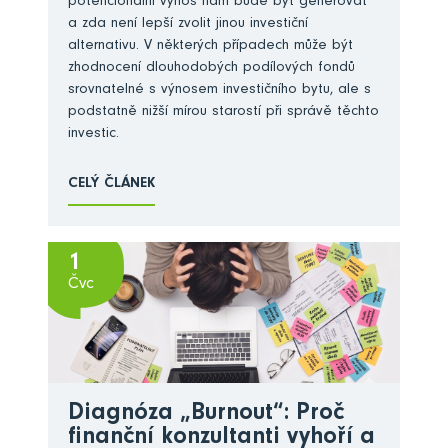
potencionální výnos nám bude byt generovat
a zda není lepší zvolit jinou investiční
alternativu. V některých případech může být
zhodnocení dlouhodobých podílových fondů
srovnatelné s výnosem investičního bytu, ale s
podstatně nižší mírou starostí při správě těchto
investic.
CELÝ ČLÁNEK
1
Čvc
Diagnóza „Burnout“: Proč
finanční konzultanti vyhoří a