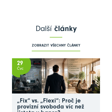
Další
články
ZOBRAZIT VŠECHNY ČLÁNKY
29
Čvc
„Fix“ vs. „Flexi“: Proč je
provizní svoboda víc než