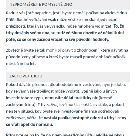
NEPROMEŠKEJTE POMYSLNÉ DNO
Řadu z vás jistě napadne, jestli byste neměli počkat na akciové dno.
Příliš dlouhé vyčkávání však může vést ke zmeškání jedinečné
příležitosti, která vás ve výsledku může mnohem víc mrzet.
To, že
trhy dosáhly svého dna, se totiž většinou dozvíte až několik dní
poté, co se ceny začnou vracet na své původní hodnoty.
Zbytečně byste se tak mohli připravit o zhodnocení, které návrat na
původní ceny přinese a který byste museli pracně dohánět několik
měsíců nebo let.
ZACHOVEJTE KLID
Pokud dáváte přednost dlouhodobému investování, nyní je doba,
kdy se vám vaše trpělivost může vyplatit. Stejně jako u jiných
investic tohoto typu,
nemusíte dělat prakticky nic
(kromě
zachování klidu). Trhy zažívají své horší a lepší časy stále, a pokud
nejste v situaci, kdy byste své investované finance potřebovali
zužitkovat, věřte,
že nastalá panika postupně odezní
a
trhy i ceny
se vrátí opět do normálu.
Připravte se na to, že na svém investičním účtu uvidíte nějakou