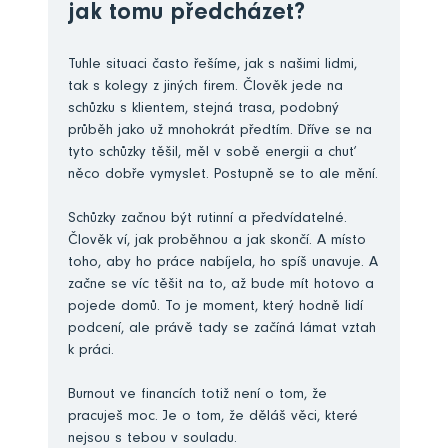
jak tomu předcházet?
Tuhle situaci často řešíme, jak s našimi lidmi,
tak s kolegy z jiných firem. Člověk jede na
schůzku s klientem, stejná trasa, podobný
průběh jako už mnohokrát předtím. Dříve se na
tyto schůzky těšil, měl v sobě energii a chuť
něco dobře vymyslet. Postupně se to ale mění.
Schůzky začnou být rutinní a předvídatelné.
Člověk ví, jak proběhnou a jak skončí. A místo
toho, aby ho práce nabíjela, ho spíš unavuje. A
začne se víc těšit na to, až bude mít hotovo a
pojede domů. To je moment, který hodně lidí
podcení, ale právě tady se začíná lámat vztah
k práci.
Burnout ve financích totiž není o tom, že
pracuješ moc. Je o tom, že děláš věci, které
nejsou s tebou v souladu.