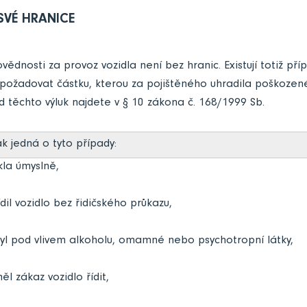
VÉ HRANICE
vědnosti za provoz vozidla není bez hranic. Existují totiž př
 požadovat částku, kterou za pojištěného uhradila poškozené
d těchto výluk najdete v
§ 10 zákona č. 168/1999 Sb
.
ak jedná o tyto případy:
kla úmyslně,
ídil vozidlo bez řidičského průkazu,
byl pod vlivem alkoholu, omamné nebo psychotropní látky,
ěl zákaz vozidlo řídit,