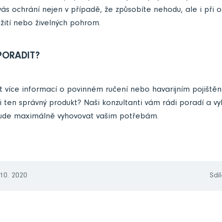
vás ochrání nejen v případě, že způsobíte nehodu, ale i při o
ití nebo živelných pohrom.
PORADIT?
t více informací o povinném ručení nebo havarijním pojištění? 
rali ten správný produkt? Naši konzultanti vám rádi poradí a 
 bude maximálně vyhovovat vašim potřebám.
 10. 2020
Sdíl