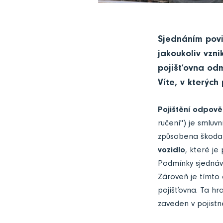
Sjednáním povin
jakoukoliv vzni
pojišťovna od
Víte, v kterýc
Pojištění odpově
ručení") je smluvn
způsobena škoda 
vozidlo
, které j
Podmínky sjednáv
Zároveň je tímto 
pojišťovna. Ta hr
zaveden v pojistn