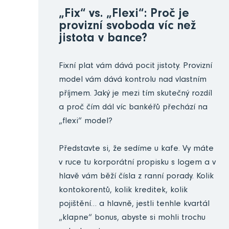
„Fix“ vs. „Flexi“: Proč je
provizní svoboda víc než
jistota v bance?
Fixní plat vám dává pocit jistoty. Provizní
model vám dává kontrolu nad vlastním
příjmem. Jaký je mezi tím skutečný rozdíl
a proč čím dál víc bankéřů přechází na
„flexi“ model?
Představte si, že sedíme u kafe. Vy máte
v ruce tu korporátní propisku s logem a v
hlavě vám běží čísla z ranní porady. Kolik
kontokorentů, kolik kreditek, kolik
pojištění… a hlavně, jestli tenhle kvartál
„klapne“ bonus, abyste si mohli trochu