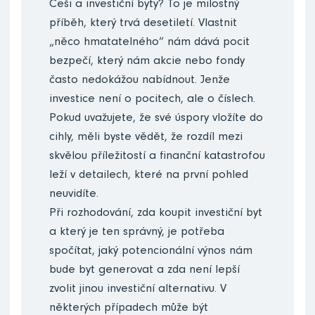
Češi a investiční byty? To je milostný
příběh, který trvá desetiletí. Vlastnit
„něco hmatatelného“ nám dává pocit
bezpečí, který nám akcie nebo fondy
často nedokážou nabídnout. Jenže
investice není o pocitech, ale o číslech.
Pokud uvažujete, že své úspory vložíte do
cihly, měli byste vědět, že rozdíl mezi
skvělou příležitostí a finanční katastrofou
leží v detailech, které na první pohled
neuvidíte.
Při rozhodování, zda koupit investiční byt
a který je ten správný, je potřeba
spočítat, jaký potencionální výnos nám
bude byt generovat a zda není lepší
zvolit jinou investiční alternativu. V
některých případech může být