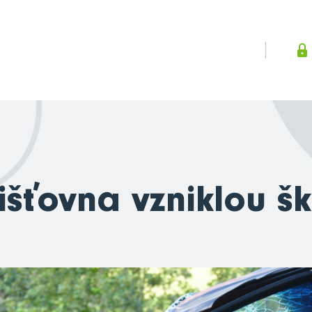
išťovna vzniklou š