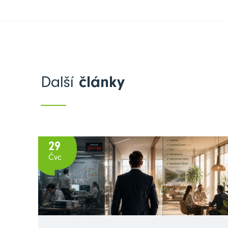
Další
články
29
Čvc