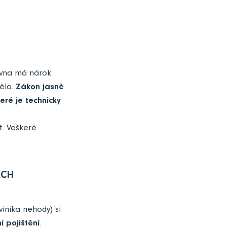
ťovna má nárok
mělo.
Zákon jasně
eré je technicky
t. Veškeré
ÁCH
viníka nehody) si
í pojištění
.