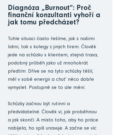
Diagnóza „Burnout“: Proč
finanční konzultanti vyhoří a
jak tomu předcházet?
Tuhle situaci často řešíme, jak s našimi
lidmi, tak s kolegy z jiných firem. Člověk
jede na schůzku s klientem, stejná trasa,
podobný průběh jako už mnohokrát
předtím. Dříve se na tyto schůzky těšil,
měl v sobě energii a chuť něco dobře
vymyslet. Postupně se to ale mění.
Schůzky začnou být rutinní a
předvídatelné. Člověk ví, jak proběhnou
a jak skončí. A místo toho, aby ho práce
nabíjela, ho spíš unavuje. A začne se víc