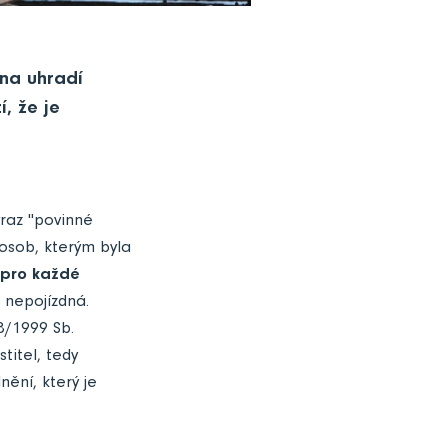
vna uhradí
í, že je
ýraz "povinné
h osob, kterým byla
 pro každé
 nepojízdná.
68/1999 Sb.
titel, tedy
nění, který je