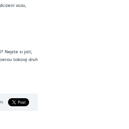
dcizení vozu,
Nejste si jistí,
vyberou takový druh
ej: