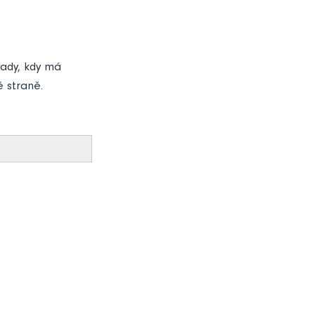
ípady, kdy má
 straně.