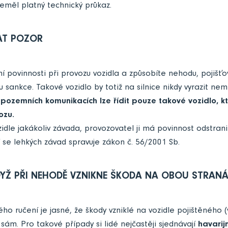
neměl platný technický průkaz.
AT POZOR
dní povinnosti při provozu vozidla a způsobíte nehodu, pojiš
u sankce. Takové vozidlo by totiž na silnice nikdy vyrazit ne
 pozemních komunikacích lze řídit pouze takové vozidlo, kt
ozu.
ozidle jakákoliv závada, provozovatel ji má povinnost odstrani
cí se lehkých závad spravuje
zákon č. 56/2001 Sb
.
KDYŽ PŘI NEHODĚ VZNIKNE ŠKODA NA OBOU STRAN
ého ručení je jasné, že škody vzniklé na vozidle pojištěného (
 sám. Pro takové případy si lidé nejčastěji sjednávají
havarijn