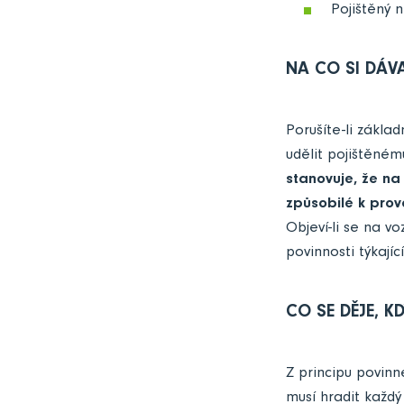
Pojištěný 
NA CO SI DÁV
Porušíte-li zákla
udělit pojištěném
stanovuje, že na
způsobilé k prov
Objeví-li se na v
povinnosti týkají
CO SE DĚJE, 
Z principu povinn
musí hradit každý