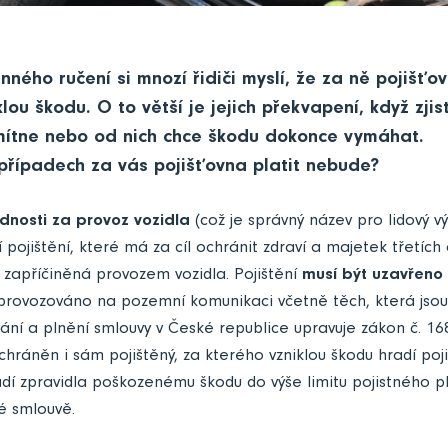
ného ručení si mnozí řidiči myslí, že za ně pojišťo
klou škodu. O to větší je jejich překvapení, když zjist
mítne nebo od nich chce škodu dokonce vymáhat.
h případech za vás pojišťovna platit nebude?
dnosti za provoz vozidla
(což je správný název pro lidový v
í pojištění, které má za cíl ochránit zdraví a majetek třetíc
zapříčiněná provozem vozidla. Pojištění
musí být uzavřeno
e provozováno na pozemní komunikaci včetně těch, která jsou
ání a plnění smlouvy v České republice upravuje zákon č. 1
chráněn i sám pojištěný, za kterého vzniklou škodu hradí pojis
adí zpravidla poškozenému škodu do výše limitu pojistného pl
é smlouvě.